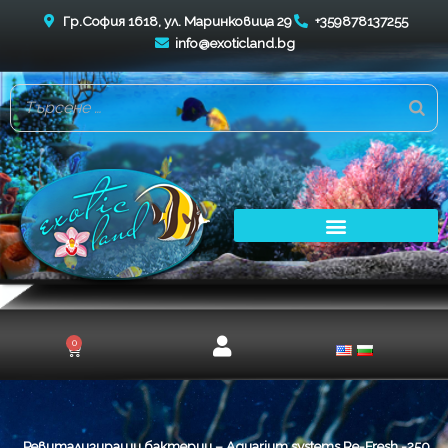
Skip
Гр.София 1618, ул. Маринковица 29
+359878137255
to
info@exoticland.bg
content
0
Cart
Ревитализиращи бактерии – Aquarium systems Re-Fresh -250