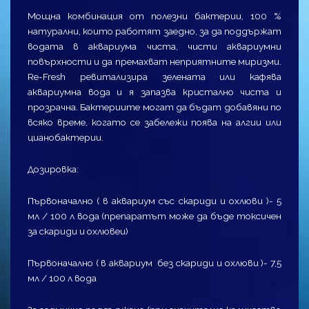
Мощна комбинация от полезни бактерии, 100 %
натурални, които работят заедно, за да поддържат
водата в аквариума чиста, чисти аквариумни
повърхности и да премахват неприятните миризми.
Re-Fresh ревитализира зелената или кафява
аквариумна вода и я запазва кристално чиста и
прозрачна. Бактериите могат да бъдат добавяни по
всяко време, когато се забележи поява на алгии или
цианобактерии.
Дозировка:
Първоначално ( в аквариум със скариди и охлюви )- 5
мл / 100 л вода (препаратът може да бъде токсичен
за скариди и охлювеи)
Първоначално ( в аквариум без скариди и охлюви )- 7,5
мл / 100 л вода