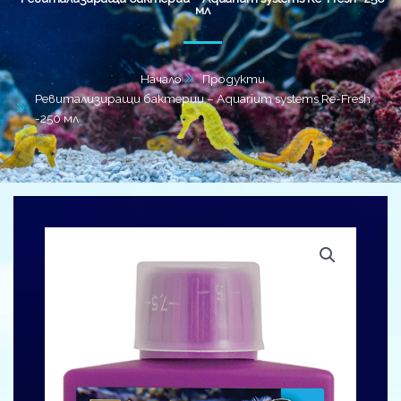
мл
Начало
Продукти
Ревитализиращи бактерии – Aquarium systems Re-Fresh
-250 мл