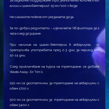
За седмично поддържане (при значително количество
алгии и цианобактерии): 15 мл/100 л вода
Не слагайте повече от указаната доза.
За по-добри резултати – изключете УВ филтъра за 2
часа след дозиране.
При наличие на циано-бектерии в аквариума, се
препоръчва употребата през 2-3 дни за период от
10-14 дни.
След приключване на курса на третиране, се добавя
Waste Away- Dr Tim`s
250 мл са достатъчни за третиране на аквариуми с
обем 1700 л
500 мл са достатъчни за третиране на аквариуми с
обем 3400 л