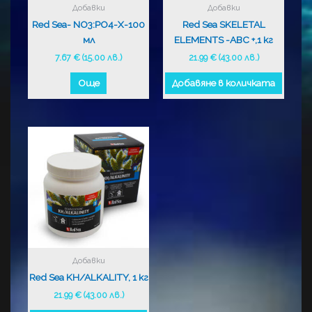
Добавки
Добавки
Red Sea- NO3:PO4-X-100
Red Sea SKELETAL
мл
ELEMENTS -ABC +,1 кг
7.67
€
(15.00 лв.)
21.99
€
(43.00 лв.)
Още
Добавяне в количката
Добавки
Red Sea KH/ALKALITY, 1 кг
21.99
€
(43.00 лв.)