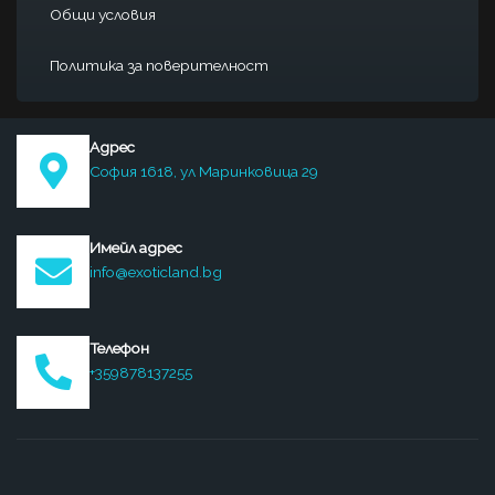
Общи условия
Политика за поверителност
Адрес
София 1618, ул Маринковица 29
Имейл адрес
info@exoticland.bg
Телефон
+359878137255