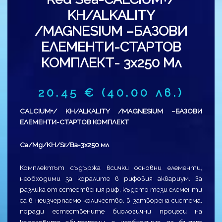
KH/ALKALITY
/MAGNESIUM –БАЗОВИ
ЕЛЕМЕНТИ-СТАРТОВ
КОМПЛЕКТ- 3х250 Мл
20.45
€
(40.00 лв.)
CALCIUM+/ KH/ALKALITY /MAGNESIUM –БАЗОВИ
ЕЛЕМЕНТИ-СТАРТОВ КОМПЛЕКТ
Ca/Mg/KH/Sr/Ba-3х250 мл
Комплектът съдържа всички основни елементи,
необходими за коралите в рифовия аквариум. За
разлика от естествения риф, където тези елементи
са в неизчерпаемо количество, в затворена система,
поради естествените биологични процеси на
кораловите обитатели, е необходимо да бъдат