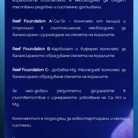
тествани редовно и системно допълвани.
Reef Foundation A
-Ca/Sr – Комплекс от калций и
стронций в съотношение, необходимо за
балансирано изграждане на скелета на коралите.
Reef Foundation В
-Карбонат и буферен комплекс за
балансираното образуване скелета на коралите.
Reef Foundation С
– Добавка Mg. Магнезиев комплекс за
балансирано образуване скелета на коралите.
За най-добри резултати, дозирайте в
съответствие с измереното усвояване на Ca, KH и
Mg.
Комплектът е подходящ за новостартирани и малки
системи.