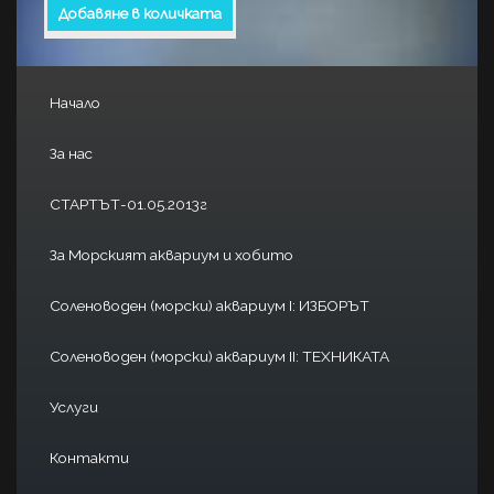
Добавяне в количката
Начало
За нас
СТАРТЪТ-01.05.2013г
За Морският аквариум и хобито
Соленоводен (морски) аквариум I: ИЗБОРЪТ
Соленоводен (морски) аквариум II: ТЕХНИКАТА
Услуги
Контакти