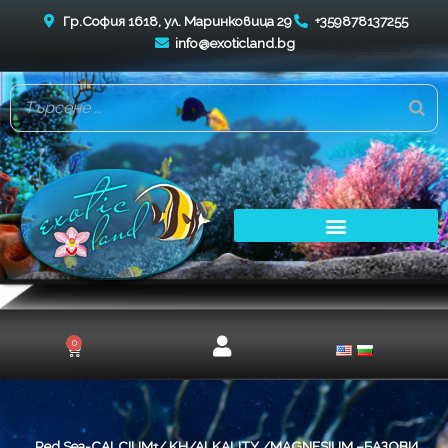
Skip
Гр.София 1618, ул. Маринковица 29
+359878137255
to
info@exoticland.bg
content
0
Cart
Red Sea-CALCIUM+/ KH/ALKALITY /MAGNESIUM –БАЗОВИ