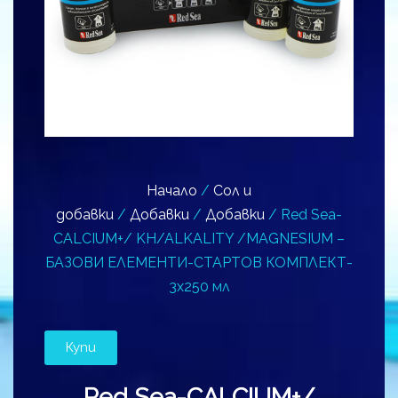
Начало
/
Сол и
добавки
/
Добавки
/
Добавки
/ Red Sea-
CALCIUM+/ KH/ALKALITY /MAGNESIUM –
БАЗОВИ ЕЛЕМЕНТИ-СТАРТОВ КОМПЛЕКТ-
3х250 мл
Купи
Red Sea-CALCIUM+/