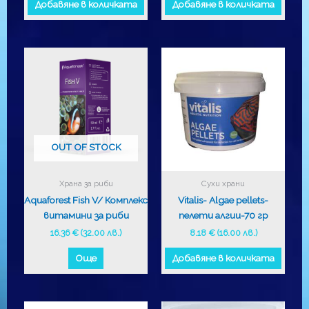
Добавяне в количката
Добавяне в количката
OUT OF STOCK
Храна за риби
Сухи храни
Aquaforest Fish V/ Комплекс
Vitalis- Algae pellets-
витамини за риби
пелети алгии-70 гр
16.36
€
(32.00 лв.)
8.18
€
(16.00 лв.)
Още
Добавяне в количката