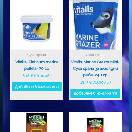
Сухи храни
Сухи храни
Vitalis- Platinum marine
Vitalis-Marine Grazer Mini-
pellets- 70 гр
Суха храна за алгоядни
риби-240 гр
8.18
€
(16.00 лв.)
19.43
€
(38.00 лв.)
Добавяне в количката
Добавяне в количката