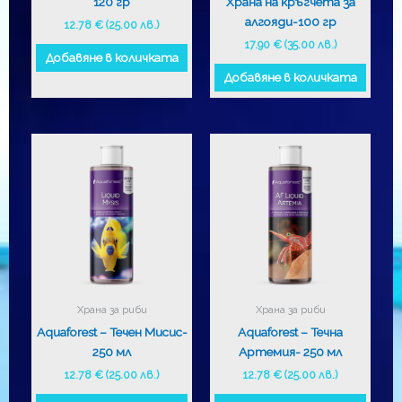
120 гр
Храна на кръгчета за
алгояди-100 гр
12.78
€
(25.00 лв.)
17.90
€
(35.00 лв.)
Добавяне в количката
Добавяне в количката
Храна за риби
Храна за риби
Aquaforest – Течен Мисис-
Aquaforest – Течна
250 мл
Артемия- 250 мл
12.78
€
(25.00 лв.)
12.78
€
(25.00 лв.)