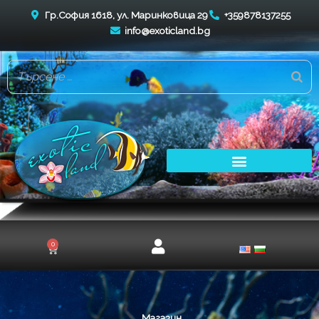
Skip
Гр.София 1618, ул. Маринковица 29
+359878137255
to
info@exoticland.bg
content
0
Cart
Магазин