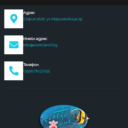
Адрес
София 1618, ул Маринковица 29
Имейл адрес
info@exoticland.bg
Телефон
+359878137255