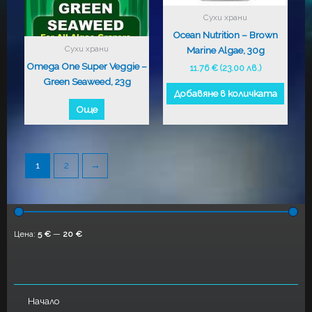
Сухи храни
Ocean Nutrition – Brown
Сухи храни
Marine Algae, 30g
Omega One Super Veggie –
11.76
€
(23.00 лв.)
Green Seaweed, 23g
Добавяне в количката
Още
1
2
→
Цена:
5 €
—
20 €
Начало