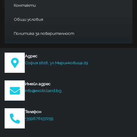
Контакти
Общи условия
Политика за поверителност
Адрес
София 1618, ул Маринковица 29
Имейл адрес
info@exoticland.bg
Телефон
+359878137255