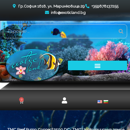
Skip
Гр.София 1618, ул. Маринковица 29
+359878137255
to
info@exoticland.bg
content
0
Cart
TMC Reef Pump Connect 2500 DC- TMC Циркулационна помпа