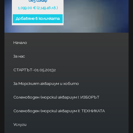
без шкаф
1,099.00
€
(2,149.46 лв.)
Добавяне в количката
Начало
За нас
СТАРТЪТ-01.05.2013г
За Морският аквариум и хобито
Соленоводен (морски) аквариум I: ИЗБОРЪТ
Соленоводен (морски) аквариум II: ТЕХНИКАТА
Услуги