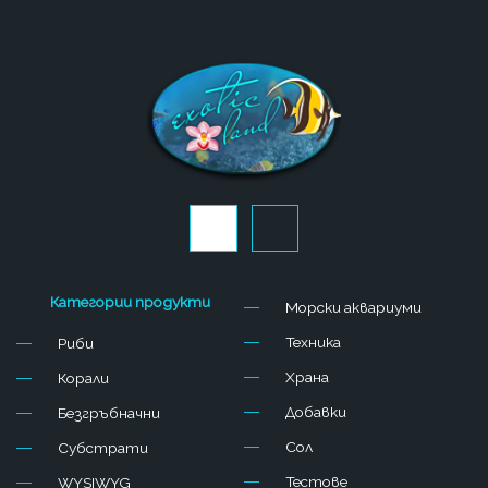
J
J
k
k
i
i
-
-
f
i
Категории продукти
Морски аквариуми
a
n
c
s
Техника
Риби
e
t
b
a
Храна
Корали
o
g
o
r
Добавки
Безгръбначни
k
a
-
m
Сол
Субстрати
l
-
Тестове
WYSIWYG
i
1