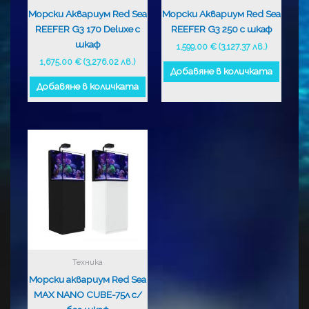
Морски Аквариум Red Sea
Морски Аквариум Red Sea
REEFER G3 170 Deluxe с
REEFER G3 250 с шкаф
шкаф
1,599.00
€
(3,127.37 лв.)
1,675.00
€
(3,276.02 лв.)
Добавяне в количката
Добавяне в количката
Техника
Морски аквариум Red Sea
MAX NANO CUBE-75л с/