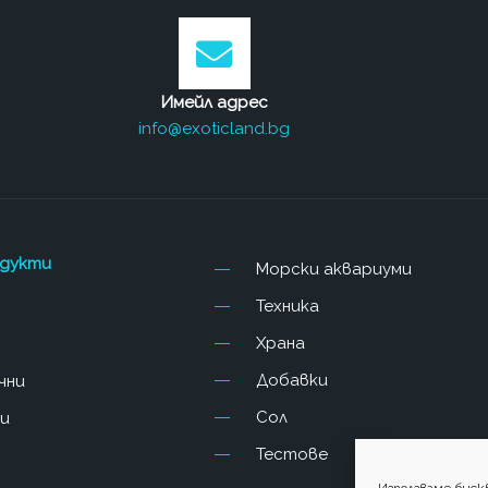
Имейл адрес
info@exoticland.bg
одукти
Морски аквариуми
Техника
Храна
Добавки
чни
Сол
и
Тестове