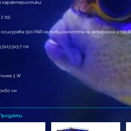
и характеристики:
2 115
 осигурява 500 PAR на повърхността на аквариума и 150 P
,5х13,5х5,7 см
тлина 3 W
0х60 см
 Продукти