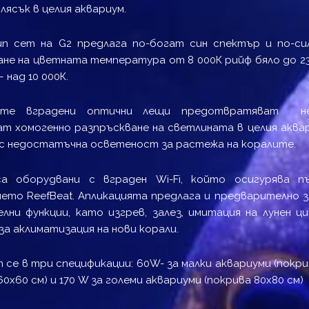
лясък в целия аквариум.
ип сет на G2 предлага по-богат син спектър и по-си
не на цветната температура от 8 000К рийф бяло до 23 
 над 10 000К.
ните вградени оптични лещи предотвратяват н
т хомогенно разпръскване на светлината в целия аква
с недостатъчна осветеност за растежа на коралите.
са оборудвани с вграден Wi-Fi, който осигурява 
ето ReefBeat. Апликацията предлага и предварително з
лни функции, като изгрев, залез, имитация на лунен ци
за аклиматизация на нови корали.
 се в три спецификации: 60W- за малки аквариуми (покрива
0х60 см) и 170 W за големи аквариуми (покрива 80х80 см)