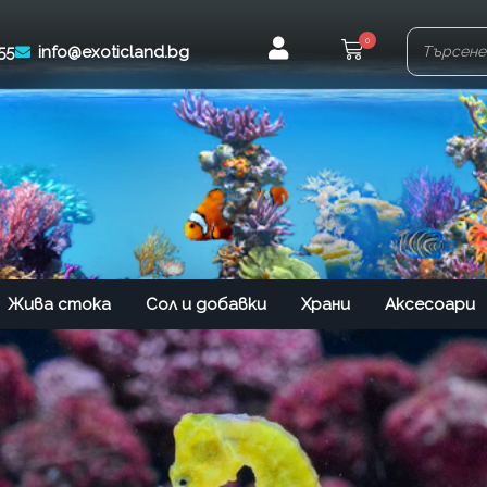
0
55
info@exoticland.bg
Жива стока
Сол и добавки
Храни
Аксесоари