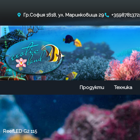
Skip
to
Гр.София 1618, ул. Маринковица 29
+3598781372
content
Продукти
Техника
ReefLED G2 115