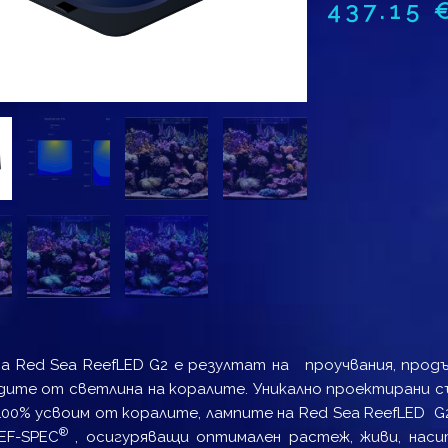
437.15
а Red Sea ReefLED G2 е резултат на проучвания, продъ
дите от светлина на коралите. Уникално проектирани 
100% усвоим от коралите, лампите на Red Sea ReefLED G
®
EF-SPEC
, осигуряващи оптимален растеж, живи, наси