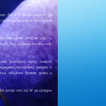
лно бяло, с възможност за
000К рийф синьо, при пълна
еприятните отблясъци и
риум, без горещи точки или
пълен контрол чрез смарт
ададени програми, заедно с
къл, облачно време, дори и
 50х50 см), 115 W за средни