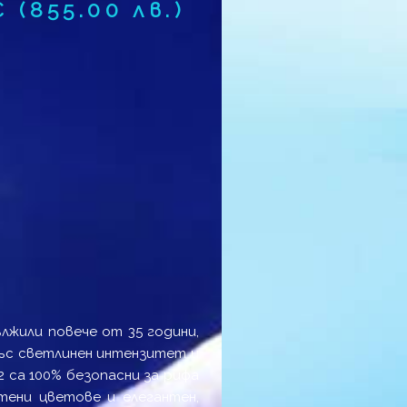
€
(855.00 лв.)
лжили повече от 35 години,
със светлинен интензитет и
2 са 100% безопасни за рифа
тени цветове и елегантен,