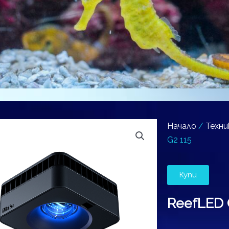
Начало
/
Техни
G2 115
Купи
ReefLED 