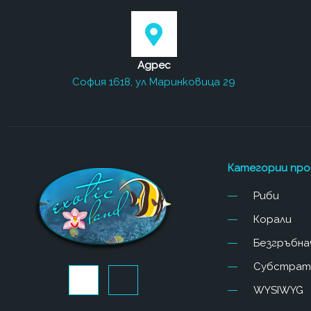
Адрес
София 1618, ул Маринковица 29
Категории пр
Риби
Корали
Безгръбна
Субстрат
J
J
k
k
WYSIWYG
i
i
-
-