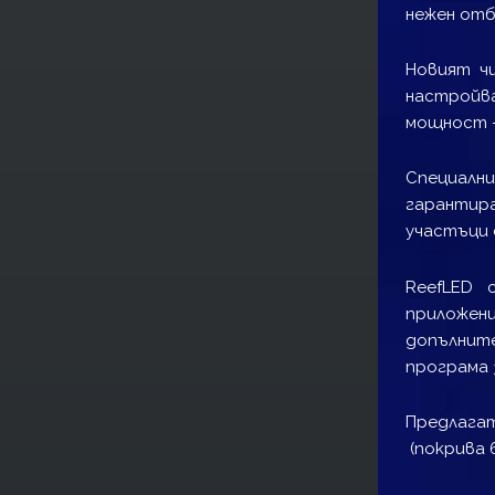
нежен отб
Новият ч
настройва
мощност –
Специал
гарантира
участъци 
ReefLED 
приложени
допълните
програма 
Предлагат
(покрива 6