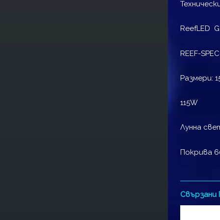
Техническ
ReefLED G 
REEF-SPEC
Размери: 15
115W
Лунна све
Покрива 6
Свързани