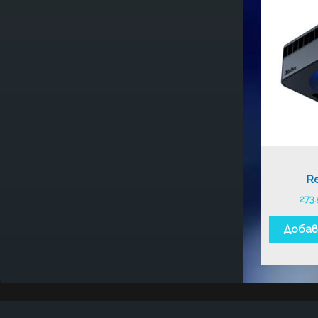
Re
273
Добав