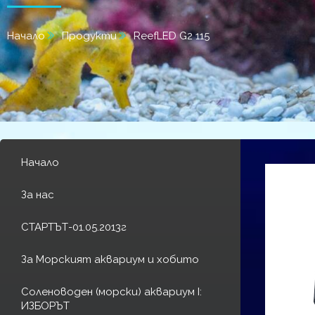
Начало
Продукти
ReefLED G2 115
Начало
За нас
СТАРТЪТ-01.05.2013г
За Морският аквариум и хобито
Соленоводен (морски) аквариум I:
ИЗБОРЪТ