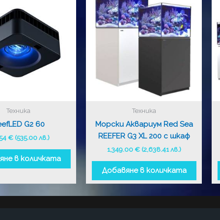
Техника
Техника
efLED G2 60
Морски Аквариум Red Sea
REEFER G3 XL 200 с шкаф
.54
€
(535.00 лв.)
1,349.00
€
(2,638.41 лв.)
яне в количката
Добавяне в количката