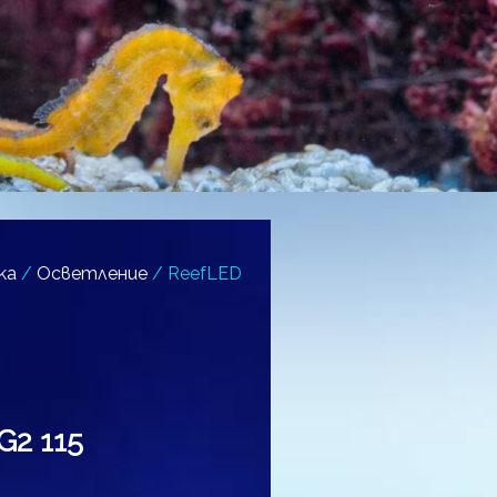
ка
/
Осветление
/ ReefLED
G2 115