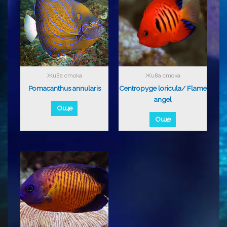
Жива стока
Жива стока
Pomacanthus annularis
Centropyge loricula/ Flame
angel
Още
Още