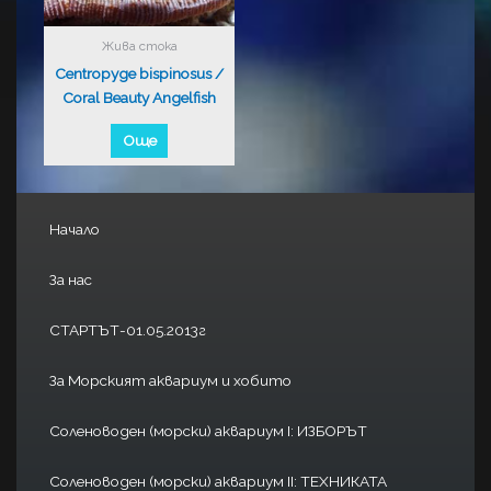
Жива стока
Centropyge bispinosus /
Coral Beauty Angelfish
Още
Начало
За нас
СТАРТЪТ-01.05.2013г
За Морският аквариум и хобито
Соленоводен (морски) аквариум I: ИЗБОРЪТ
Соленоводен (морски) аквариум II: ТЕХНИКАТА