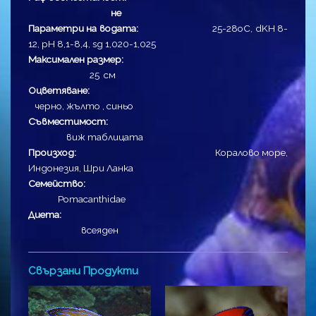
не
Параметри на водата:
25-28оC, dKH 8-
12, pH 8,1-8,4, sg 1,020-1,025
Максимален размер:
25 см
Оцветяване:
черно, жълто , синьо
Съвместимост:
виж таблицата
Произход:
Коралово море,
Индонезия, Шри Ланка
Семейство:
Pomacanthidae
Диета:
всеяден
Свързани Продукти