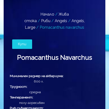
Начало
/
Жива
стока
/
Риби
/
Angels
/
Angels,
Large
/ Pomacanthus navarchus
Купи
Pomacanthus Navarchus
Минимален размер на аквариума:
600 л.
Трудност:
средна
Темперамент:
полу-агресивен
Риф съвместимост: