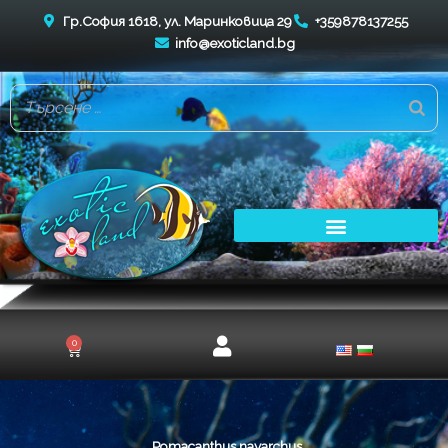
Skip
Гр.София 1618, ул. Маринковица 29
+359878137255
to
info@exoticland.bg
content
0
Cart
Pomacanthus navarchus