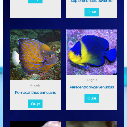
septentrionalis, Juvenile
Още
Angels
Angels
Paracentropyge venustus
Pomacanthus annularis
Още
Още