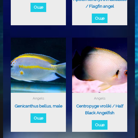
/ Flagfin angel
Още
Още
Angels
Angels
Genicanthus bellus, male
Centropyge vroliki / Half
Black Angelfish
Още
Още