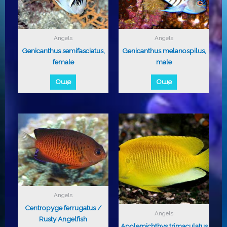
Angels
Angels
Genicanthus semifasciatus,
Genicanthus melanospilus,
female
male
Още
Още
Angels
Centropyge ferrugatus /
Angels
Rusty Angelfish
Apolemichthys trimaculatus