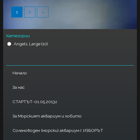
1
2
→
Категории
Angels, Large
(10)
Начало
За нас
СТАРТЪТ-01.05.2013г
За Морският аквариум и хобито
Соленоводен (морски) аквариум I: ИЗБОРЪТ