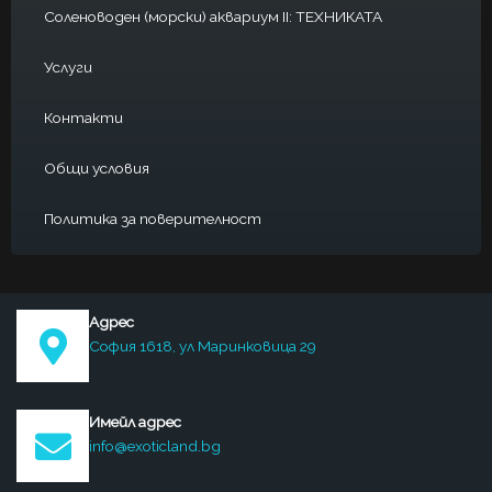
Соленоводен (морски) аквариум II: ТЕХНИКАТА
Услуги
Контакти
Общи условия
Политика за поверителност
Адрес
София 1618, ул Маринковица 29
Имейл адрес
info@exoticland.bg