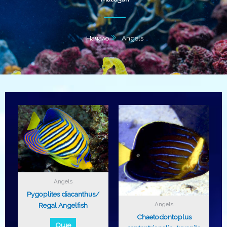
Начало
Angels
Angels
Pygoplites diacanthus/
Angels
Regal Angelfish
Chaetodontoplus
Още