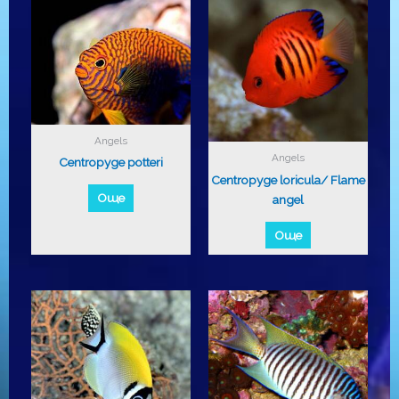
Angels
Angels
Centropyge potteri
Centropyge loricula/ Flame
Още
angel
Още