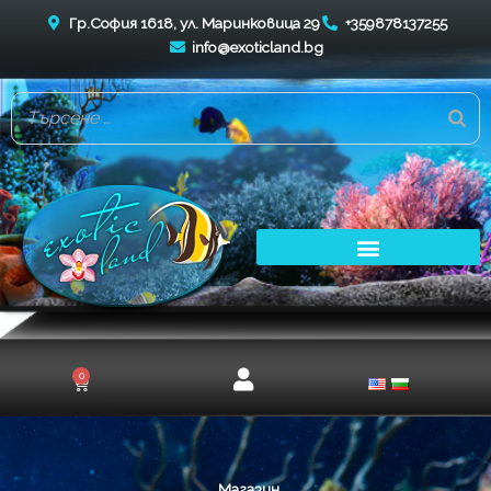
Skip
Гр.София 1618, ул. Маринковица 29
+359878137255
to
info@exoticland.bg
content
0
Cart
Магазин