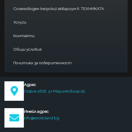
Соленоводен (морски) аквариум II: ТЕХНИКАТА
Услуги
Контакти
Общи условия
Политика за поверителност
Адрес
София 1618, ул Маринковица 29
Имейл адрес
info@exoticland.bg