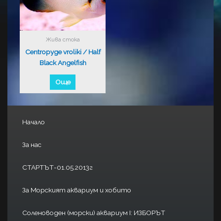
Жива стока
Centropyge vroliki / Half
Black Angelfish
Още
Начало
За нас
СТАРТЪТ-01.05.2013г
За Морският аквариум и хобито
Соленоводен (морски) аквариум I: ИЗБОРЪТ