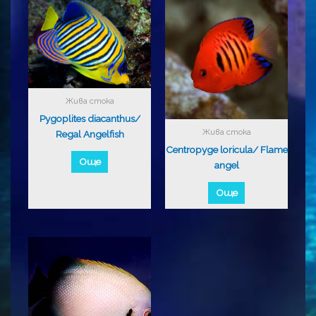
Жива стока
Pygoplites diacanthus/
Жива стока
Regal Angelfish
Centropyge loricula/ Flame
Още
angel
Още