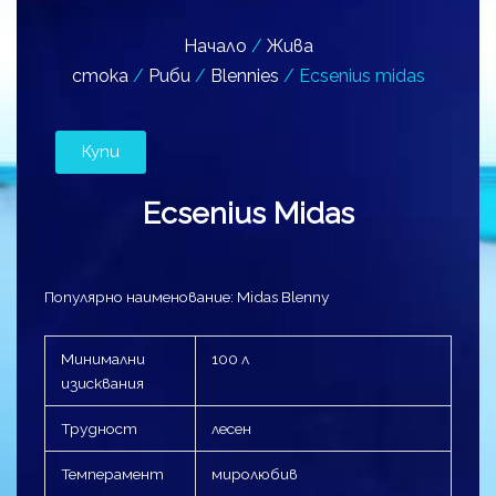
Начало
/
Жива
стока
/
Риби
/
Blennies
/ Ecsenius midas
Купи
Ecsenius Midas
Популярно наименование: Midas Blenny
Минимални
100 л
изисквания
Трудност
лесен
Темперамент
миролюбив