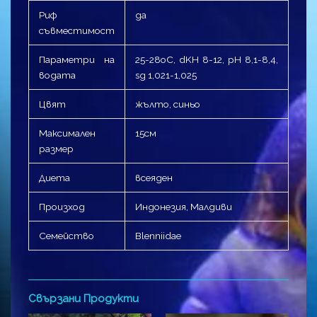
Риф
да
съвместимост
Параметри на
25-28оC, dKH 8-12, pH 8,1-8,4,
водата
sg 1,021-1,025
Цвят
жълто, синьо
Максимален
15см
размер
Диета
всеяден
Произход
Индонезия, Малдиви
Семейство
Blenniidae
Свързани Продукти