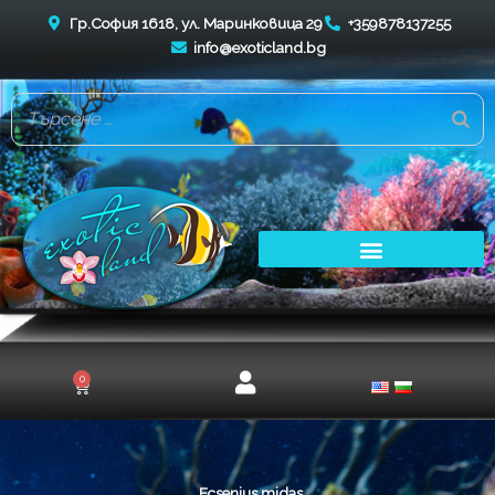
Skip
Гр.София 1618, ул. Маринковица 29
+359878137255
to
info@exoticland.bg
content
0
Cart
Ecsenius midas