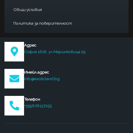
Общи условия
Политика за поверителност
Адрес
София 1618, ул Маринковица 29
Имейл адрес
info@exoticland.bg
Телефон
+359878137255