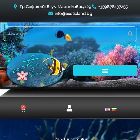
Skip
Гр.София 1618, ул. Маринковица 29
+359878137255
to
info@exoticland.bg
content
0
Cart
Zanclus cornutus