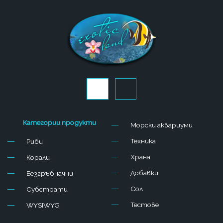
J
J
k
k
i
i
-
-
f
i
Категории продукти
Морски аквариуми
a
n
c
s
Техника
Риби
e
t
b
a
Храна
Корали
o
g
o
r
Добавки
Безгръбначни
k
a
-
m
Сол
Субстрати
l
-
Тестове
WYSIWYG
i
1
g
-