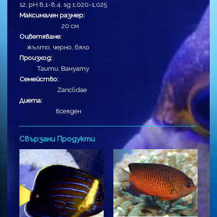
12, pH 8,1-8,4, sg 1,020-1,025
Максимален размер:
20 см
Оцветяване:
жълто, черно, бяло
Произход:
Таити, Вануату
Семейство:
Zanclidae
Диета:
всеяден
Свързани Продукти