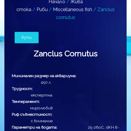
Начало
/
Жива
стока
/
Риби
/
Miscellaneous fish
/ Zanclus
cornutus
Купи
Zanclus Cornutus
Минимален размер на аквариума:
450 л.
Трудност:
експертна
Темперамент:
миролюбив
Риф съвместимост:
с внимание
Параметри на водата:
25-28оC, dKH 8-