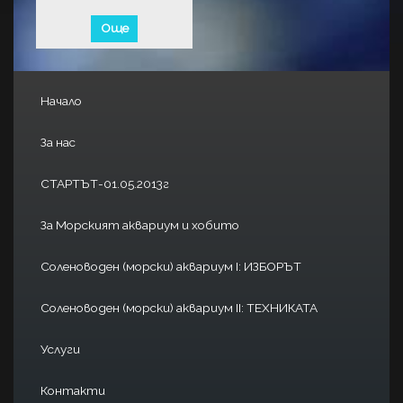
Още
Начало
За нас
СТАРТЪТ-01.05.2013г
За Морският аквариум и хобито
Соленоводен (морски) аквариум I: ИЗБОРЪТ
Соленоводен (морски) аквариум II: ТЕХНИКАТА
Услуги
Контакти