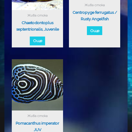
Жива стока
Centropyge ferrugatus /
Жива стока
Rusty Angelfish
Chaetodontoplus
septentrionalis, Juvenile
Още
Още
Жива стока
Pomacanthus imperator
JUV