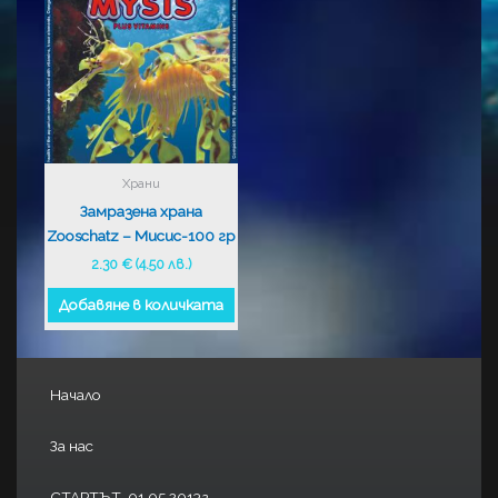
Храни
Замразена храна
Zooschatz – Мисис-100 гр
2.30
€
(4.50 лв.)
Добавяне в количката
Начало
За нас
СТАРТЪТ-01.05.2013г