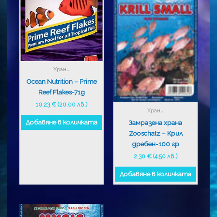
Храни
Ocean Nutrition – Prime
Reef Flakes-71g
10.23
€
(20.00 лв.)
Храни
Добавяне в количката
Замразена храна
Zooschatz – Крил
дребен-100 гр
2.30
€
(4.50 лв.)
Добавяне в количката