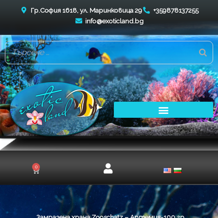
Skip
Гр.София 1618, ул. Маринковица 29
+359878137255
to
info@exoticland.bg
content
0
Cart
Замразена храна Zooschatz – Артемия-100 гр