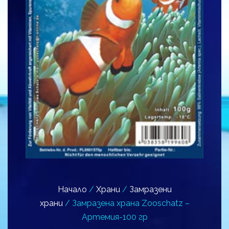
Начало
/
Храни
/
Замразени
храни
/ Замразена храна Zooschatz –
Артемия-100 гр