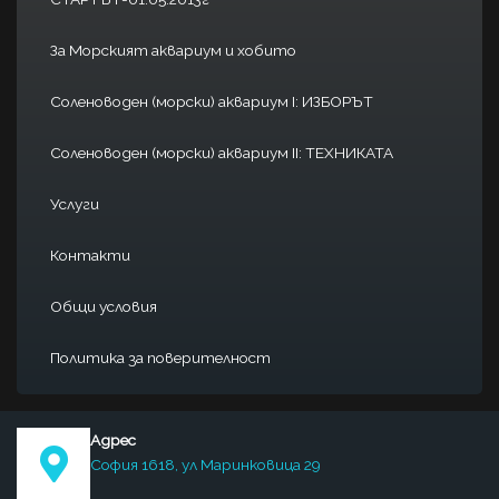
За Морският аквариум и хобито
Соленоводен (морски) аквариум I: ИЗБОРЪТ
Соленоводен (морски) аквариум II: ТЕХНИКАТА
Услуги
Контакти
Общи условия
Политика за поверителност
Адрес
София 1618, ул Маринковица 29