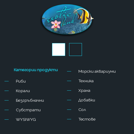
J
J
k
k
i
i
-
-
f
i
Категории продукти
Морски аквариуми
a
n
c
s
Техника
Риби
e
t
b
a
Храна
Корали
o
g
o
r
Добавки
Безгръбначни
k
a
-
m
Сол
Субстрати
l
-
Тестове
WYSIWYG
i
1
g
-
h
l