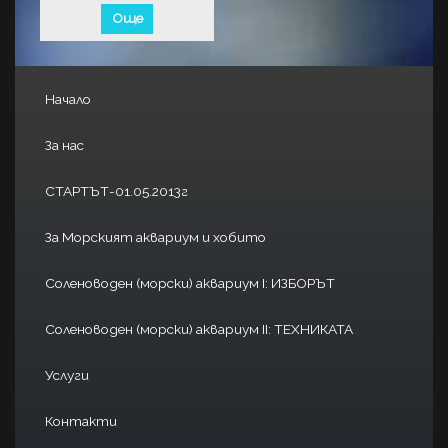
Още
Начало
За нас
СТАРТЪТ-01.05.2013г
За Морският аквариум и хобито
Соленоводен (морски) аквариум I: ИЗБОРЪТ
Соленоводен (морски) аквариум II: ТЕХНИКАТА
Услуги
Контакти