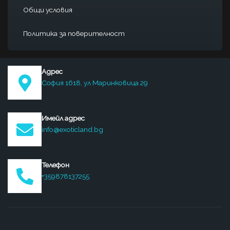
Общи условия
Политика за поверителност
Адрес
София 1618, ул Маринковица 29
Имейл адрес
info@exoticland.bg
Телефон
+359878137255