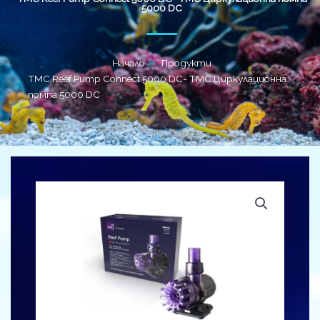
5000 DC
Начало
Продукти
TMC Reef Pump Connect 5000 DC- TMC Циркулационна
помпа 5000 DC