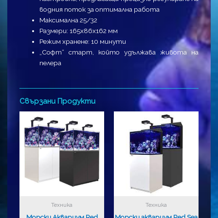
водния поток за оптимална работа
Максимална 25/32
Размери: 165х86х162 мм
Режим хранене: 10 минути
„Софт“ старт, който удължава живота на
пелера
Свързани Продукти
Техника
Техника
Морски Аквариум Red
Морски аквариум Red Sea