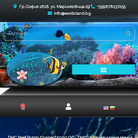
Skip
Гр.София 1618, ул. Маринковица 29
+359878137255
to
info@exoticland.bg
content
0
Cart
TMC Reef Pump Connect 5000 DC- TMC Циркулационна помпа