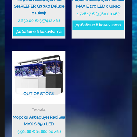
SeaREEFER G3 350 Deluxe
MAX E 170 LED с шкаф
с шкаф
1,728.17
€
(3,380.00 лв.)
2,850.00
€
(5,574.12 лв.)
Добавяне в количката
Добавяне в количката
OUT OF STOCK
Техника
Морски Аквариум Red Sea
MAX S 650 LED
5,961.66
€
(11,660.00 лв.)