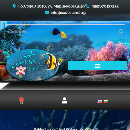
Skip
Гр.София 1618, ул. Маринковица 29
+359878137255
to
info@exoticland.bg
content
0
Cart
Salifert – profi test Potassium/Калий