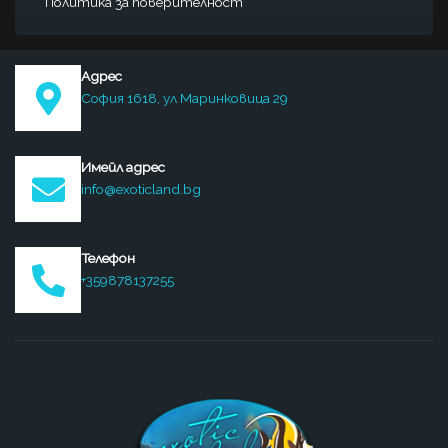
Политика за поверителност
Адрес
София 1618, ул Маринковица 29
Имейл адрес
info@exoticland.bg
Телефон
+359878137255