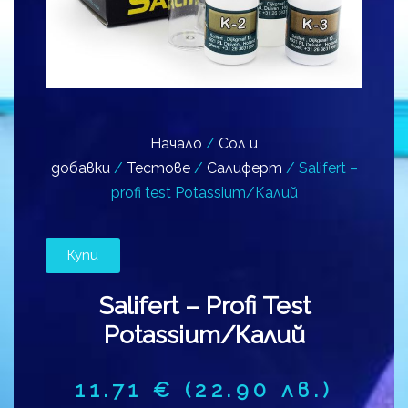
Начало
/
Сол и
добавки
/
Тестове
/
Салиферт
/ Salifert –
profi test Potassium/Калий
Купи
Salifert – Profi Test
Potassium/Калий
11.71
€
(22.90 лв.)