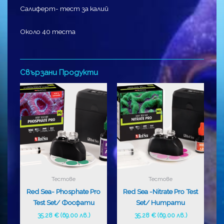
Салиферт- тест за калий
Около 40 теста
Свързани Продукти
Тестове
Тестове
Red Sea- Phosphate Pro
Red Sea -Nitrate Pro Test
Test Set/ Фосфати
Set/ Нитрати
35.28
€
(69.00 лв.)
35.28
€
(69.00 лв.)