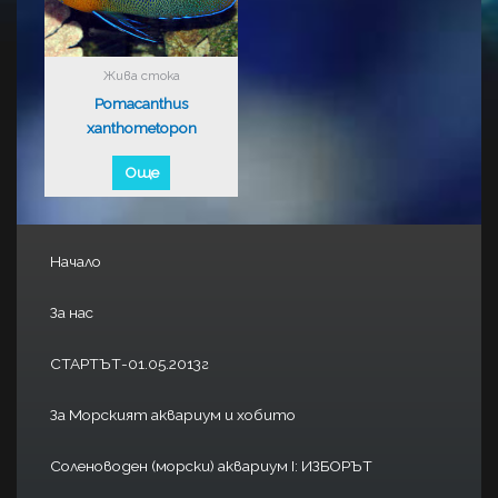
Жива стока
Pomacanthus
xanthometopon
Още
Начало
За нас
СТАРТЪТ-01.05.2013г
За Морският аквариум и хобито
Соленоводен (морски) аквариум I: ИЗБОРЪТ