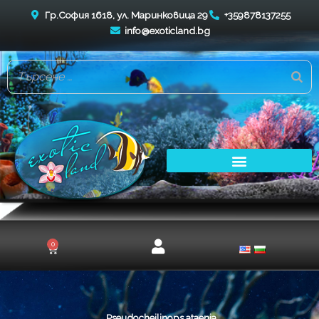
Skip
Гр.София 1618, ул. Маринковица 29
+359878137255
to
info@exoticland.bg
content
0
Cart
Pseudocheilinops ataenia