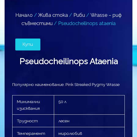
Начало
/
Жива стока
/
Риби
/
Wrasse – риф
съвместими
/ Pseudocheilinops ataenia
Купи
Pseudocheilinops Ataenia
Популярно наименование: Pink Streaked Pygmy Wrasse
Минимални
50 л
изисквания
Трудност
лесен
Темперамент
миролюбив