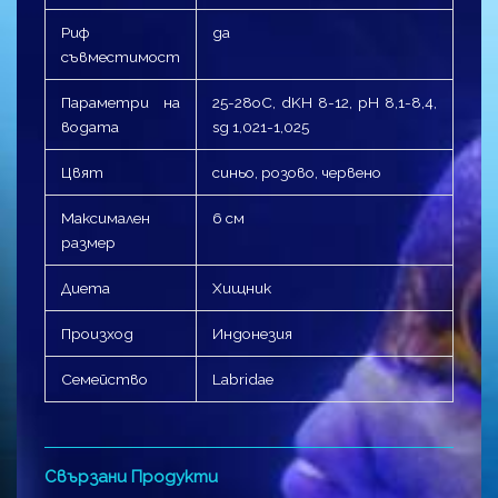
Риф
да
съвместимост
Параметри на
25-28оC, dKH 8-12, pH 8,1-8,4,
водата
sg 1,021-1,025
Цвят
синьо, розово, червено
Максимален
6 см
размер
Диета
Хищник
Произход
Индонезия
Семейство
Labridae
Свързани Продукти