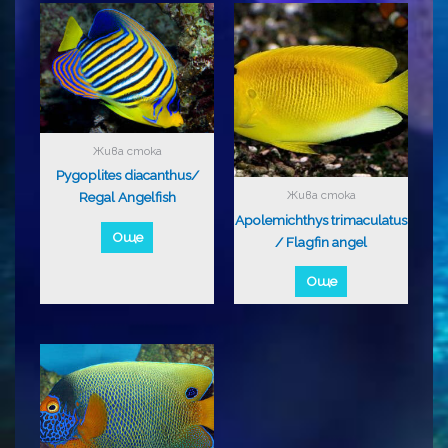
Жива стока
Pygoplites diacanthus/
Жива стока
Regal Angelfish
Apolemichthys trimaculatus
Още
/ Flagfin angel
Още