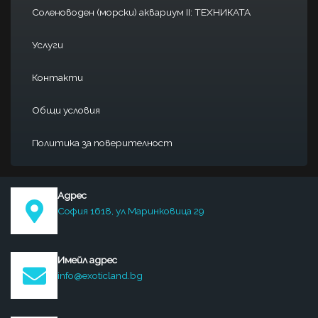
Соленоводен (морски) аквариум II: ТЕХНИКАТА
Услуги
Контакти
Общи условия
Политика за поверителност
Адрес
София 1618, ул Маринковица 29
Имейл адрес
info@exoticland.bg