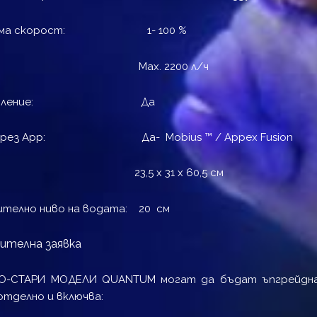
руема скорост: 1- 100 %
ух: Max. 2200 л/ч
осветление: Да
 през App: Да- Mobius ™ / Appex Fusion
ри: 23,5 x 31 x 60,5 см
телно ниво на водата: 20 см
ителна заявка
О-СТАРИ МОДЕЛИ QUANTUM могат да бъдат ъпгрейдна
отделно и включва: