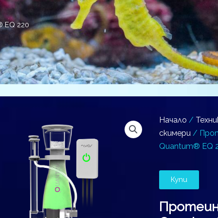
 EQ 220
Начало
/
Техни
скимери
/ Про
Quantum® EQ 
Купи
Протеин