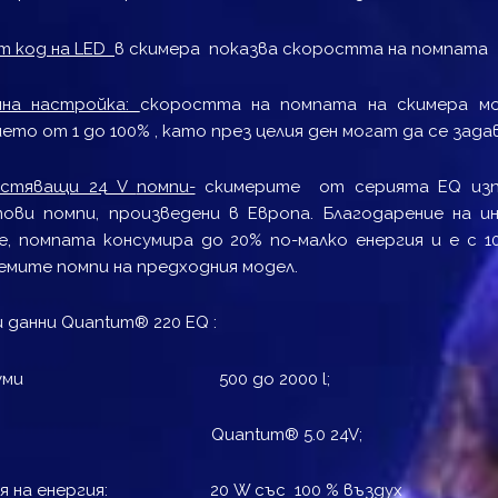
т код на
LED
в скимера показва скоростта на помпата
нна настройка:
скоростта на помпата на скимера м
ето от 1 до 100% , като през целия ден могат да се зад
естяващи 24
V
помпи-
скимерите от серията EQ изп
тови помпи, произведени в Европа. Благодарение на 
е, помпата консумира до 20% по-малко енергия и е с 1
емите помпи на предходния модел.
и данни Quantum® 220 EQ :
вариуми 500 до 2000 l;
а: Quantum® 5.0 24V;
ия на енергия: 20 W със 100 % въздух