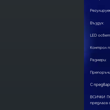
Регули
Възд
LED 
Контрол
Разме
Препоръчи
С предвар
ВСИЧКИ П
предлага 