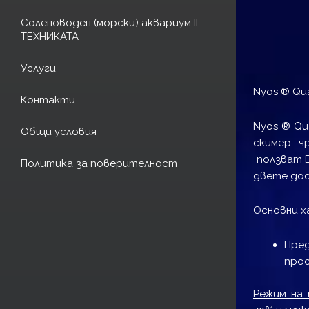
Соленоводен (морски) аквариум II:
ТЕХНИКАТА
Услуги
Nyos ® Qu
Контакти
Nyos ® Qu
Общи условия
скимер ч
ползват E
Политика за поверителност
двете дост
Основни х
Пред
прос
Режим на