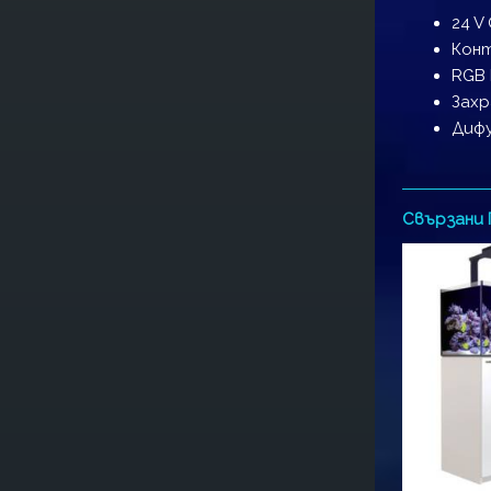
24 V
Кон
RGB 
Захр
Дифу
Свързани