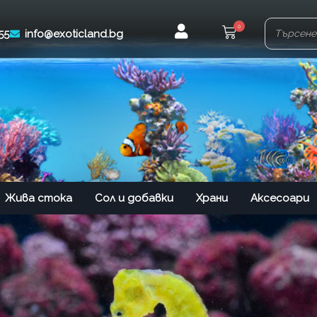
0
55
info@exoticland.bg
Жива стока
Сол и добавки
Храни
Аксесоари