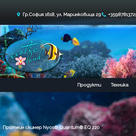
Skip
to
Гр.София 1618, ул. Маринковица 29
+3598781372
content
Продукти
Техника
Протеин скимер Nyos® Quantum® EQ 220