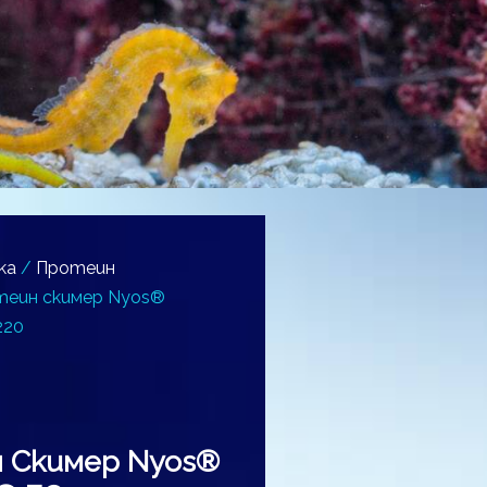
ка
/
Протеин
теин скимер Nyos®
220
 Скимер Nyos®