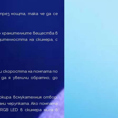
 през нощта, така че да се
ко хранителните вещества в
дителността на скимера, с
и скоростта на помпата по
 да я увеличи обратно, до
окира всмукателния отвор,
ани черупката. Ако помпата
 RGB LED в скимера мига в