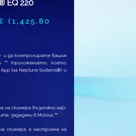
® EQ 220
€
(1,425.80
е и да контролирате вашия
s ™ (приложението, което
App (на Neptune Systems®) и
а на скимера възможно най-
те, зададени в Mobius ™
на скимера е настроена на