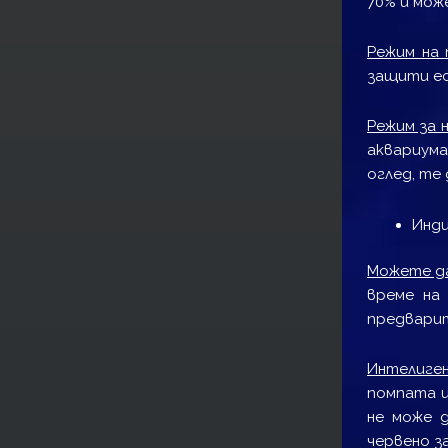
70% и мож
Режим на 
защити ес
Режим за 
аквариум
оглед, те
Инди
Можете д
време на 
предварит
Интелиген
помпата и
не може 
червено з