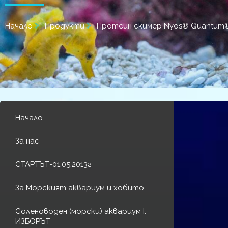
Начало
Продукти
Протеин скимер Nyos® Quantum®
Начало
За нас
СТАРТЪТ-01.05.2013г
За Морският аквариум и хобито
Соленоводен (морски) аквариум I:
ИЗБОРЪТ