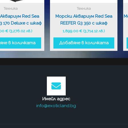
Техника
Техника
Аквариум Red Sea
Морски Аквариум Red Sea
М
3 170 Deluxe с шкаф
REEFER G3 350 с шкаф
.00
€
(3,276.02 лв.)
1,899.00
€
(3,714.12 лв.)
яне в количката
Добавяне в количката
Имейл адрес
info@exoticland.bg