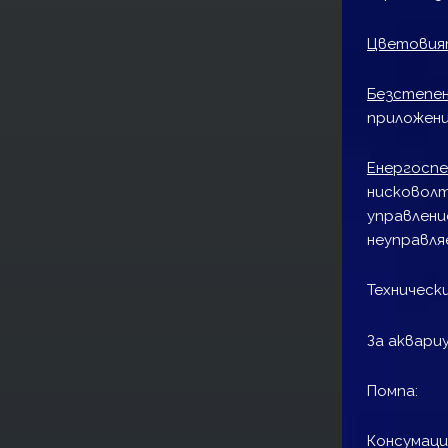
Цветовия
Безстепе
приложени
Енергосп
нисковол
управлени
неуправля
Техническ
За ак
Помп
Консумац