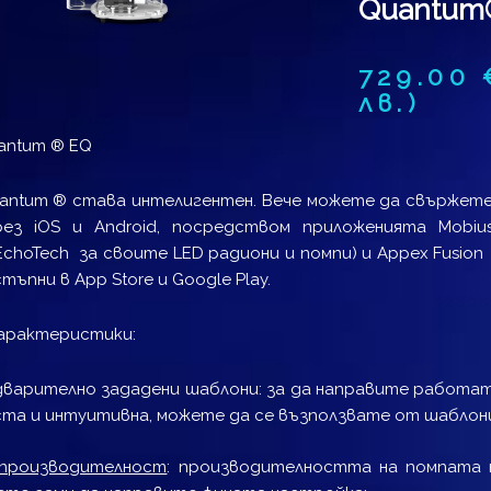
Quantum
729.00
лв.)
antum ® EQ
antum ® става интелигентен. Вече можете да свържет
рез iOS и Android, посредством приложенията Mobiu
choTech за своите LED радиони и помпи) и Appex Fusion 
ъпни в App Store и Google Play.
арактеристики:
варително зададени шаблони: за да направите работат
та и интуитивна, можете да се възползвате от шаблони
 производителност
: производителността на помпата 