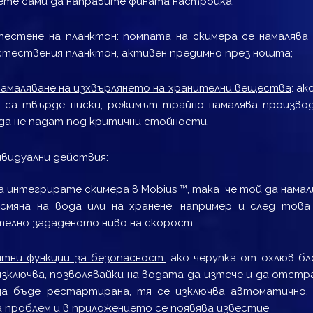
ете сами да направите фината настройка;
пестене на планктон
: помпата на скимера се намалява
тествения планктон, активен предимно през нощта;
намаляване на изхвърлянето на хранителни вещества
: а
а са твърде ниски, режимът трайно намалява произво
 да не падат под критични стойности.
видуални действия:
а интегрирате скимера в
Mobius ™
,
така че той да намал
смяна на вода или на хранене, например и след това
елно зададеното ниво на скорост;
тни функции за безопасност:
ако черупка от охлюв бл
зключва, позволявайки на водата да изтече и да отстр
да бъде рестартирана, тя се изключва автоматично,
а проблем и в приложението се появява известие