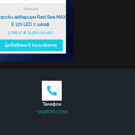
Техника
орски аквариум Red Sea MAX
E 170 LED с шкаф
1,728.17
€
(3,380.00 лв.)
Добавяне в количката
Телефон
+359878137255