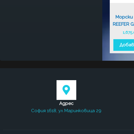
Морски 
REEFER G
1,675
Добав
Адрес
София 1618, ул Маринковица 29