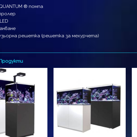
 QUANTUM ® помпа
тролер
LED
анване
зьорна решетка (решетка за мехурчета)
 Продукти