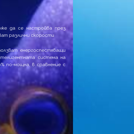
оже да се настройва през
ават различни скорости
олзват енергоспестяващи
интелигентната система на
0% по-мощна, в сравнение с