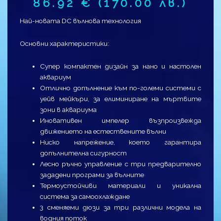
86.92
€
(170.00 лв.)
Най-новата DC вълнова технология
Основни характеристики:
Супер компактен дизайн за нано и настолен
аквариум
Отлично допълнение към по-големи системи с
уейв мейкъри, за елиминиране на мъртвите
зони в аквариума
Иновативен импелер възпроизвежда
движението на естествените вълни
Ниско напрежение, което гарантира
допълнителна сигурност
Лесно ръчно управление с три предварително
зададени програми за вълните
Термоустойчиви материали и уникална
система за самоохлаждане
3 сменяеми дюзи за три различни модела на
водния поток