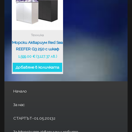
Техника
Морски Аквариум Red Sea
REEFER G3 250 с шкаф
1,599.00
€
(3,127.37 лв.)
Добавяне в количката
Начало
За нас
СТАРТЪТ-01.05.2013г
За Морският аквариум и хобито