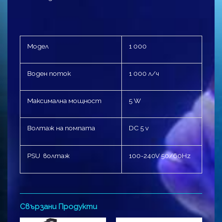
Модел
1 000
Воден поток
1 000 л/ч
Максимална мощност
5 W
Волтаж на помпата
DC 5 v
PSU волтаж
100-240V 50/60Hz
Свързани Продукти