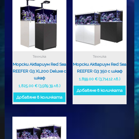
Техника
Техника
Морски Аквариум Red Sea
Морски Аквариум Red Sea
REEFER G3 XL200 Deluxe с
REEFER G3 350 с шкаф
шкаф
1,899.00
€
(3,714.12 лв.)
1,825.00
€
(3,569.39 лв.)
Добавяне в количката
Добавяне в количката