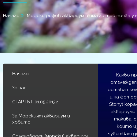
Начало
Морски рифов аквариум и има ли той почва у 
Начало
Какво пр
отглеждат 
За нас
остава скел
и на фотос
СТАРТЪТ-01.05.2013г
Stony) кора
аквариуми 
За Морският аквариум и
такива, с
хобито
които и
чувстват до
Соленоводен (морски) аквариум