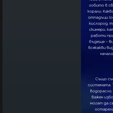
хобито в с
корали. Как
отпадъци (о
кислород, т
скимери, ка
работи пра
бъдеще – ви
всякакви вид
начал
Също същ
системата. 
водорасло,
важен избо
могат да се
остарели