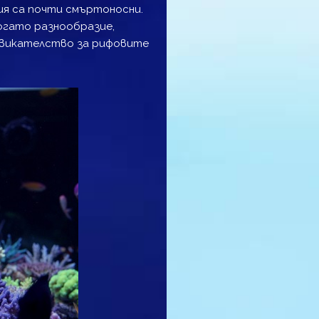
вия са почти смъртоносни.
богато разнообразие,
извикателство за рифовите