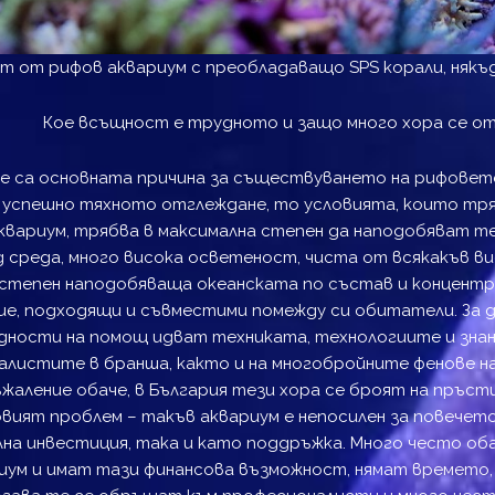
т от рифов аквариум с преобладаващо SPS корали, някъ
Кое всъщност е трудното и защо много хора се о
е са основната причина за съществуването на рифовете
 успешно тяхното отглеждане, то условията, които тря
квариум, трябва в максимална степен да наподобяват те
 среда, много висока осветеност, чиста от всякакъв ви
степен наподобяваща океанската по състав и концентра
ие, подходящи и съвместими помежду си обитатели. За 
дности на помощ идват техниката, технологиите и зна
листите в бранша, както и на многобройните фенове н
ъжаление обаче, в България тези хора се броят на пръст
вият проблем – такъв аквариум е непосилен за повечето
на инвестиция, така и като поддръжка. Много често оба
иум и имат тази финансова възможност, нямат времето,