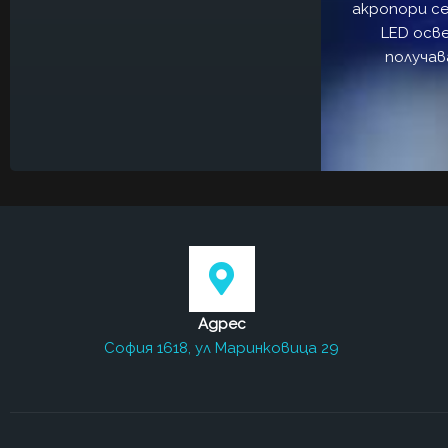
акропори се
LED осв
получав
Адрес
София 1618, ул Маринковица 29