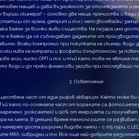
ветовен мащаб и дава възможност за отглеждането и на
во върши скимера? – основно две неща: пречиства и вад
статъци от храна, детрит и т.н.), непозволявайки замър
ака важен за всички живи същества. На пазара има дост
то е важно да се съблюдават дадените от производителя
вилно. Всеки компромис при покупката на скимер, води 
соки нива на нитрати и фосфати (смъртоносни за повече
ове алги, ниско ОРП и т.н. и тъй като това не евтина те
ото води и до преки финансови загуби при последващо п
3. Осветление
ествена част от един рифов аквариум. Както може би 
Тъй като по-голямата част от коралите са фотосинтези
 наречено зооксантел) и 90% от енергията си получава
ра на лампа. В днешно време технологиите се развиват 
 намерят доста различни видове лампи – с т5 пури, с LED,
те МХЛ, хибридни и т.н. Все още най-добрите резултат