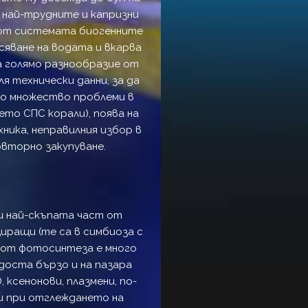
 най-трудните и капризни
и от системата биогенните
сяване на водата и вкарва
а голямо разнообразие от
 технически данни, за да
до множество проблеми в
то СПС корали), поява на
хника, неправилния избор в
овторно закупуване.
и най-скъпата част от
ращи (те са в симбиоза с
т от фотосинтеза е много
доста бързо и на пазара
 ксенонови, плазмени, по-
и при отглеждането на