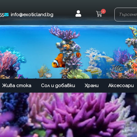
0
55
info@exoticland.bg
Жива стока
Сол и добавки
Храни
Аксесоари