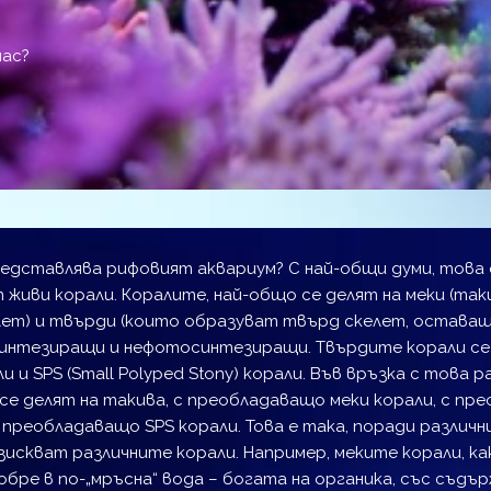
нас?
едставлява рифовият аквариум? С най-общи думи, това е
живи корали. Коралите, най-общо се делят на меки (так
ет) и твърди (които образуват твърд скелет, оставащ 
интезиращи и нефотосинтезиращи. Твърдите корали се д
ли и SPS (Small Polyped Stony) корали. Във връзка с това
се делят на такива, с преобладаващо меки корали, с пр
 преобладаващо SPS корали. Това е така, поради различн
зискват различните корали. Например, меките корали, ка
бре в по-„мръсна“ вода – богата на органика, със съдъ