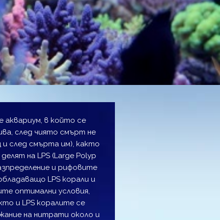
 аквариум, в който се
ива, след чиято смърт не
и след смърта им), както
елят на LPS (Large Polyp
 разпределение и рифовите
еобладаващо LPS корали и
ите оптимални условия,
кто и LPS коралите се
ржание на нитрати около и