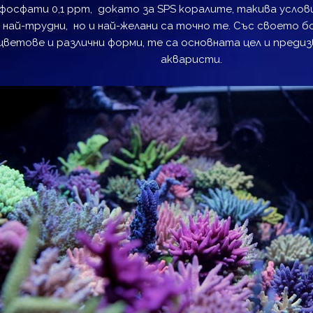
 фосфати 0,1 ppm, докато за SPS коралите, такива усло
 най-трудни, но и най-желани са точно те. Със своето 
цветове и различни форми, те са основната цел и пред
акваристи.