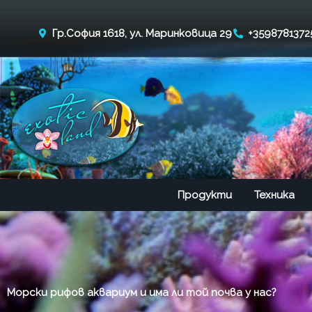
Skip
to
Гр.София 1618, ул. Маринковица 29
+3598781372
content
Продукти
Техника
Морски рифов аквариум и има ли той почва у нас?