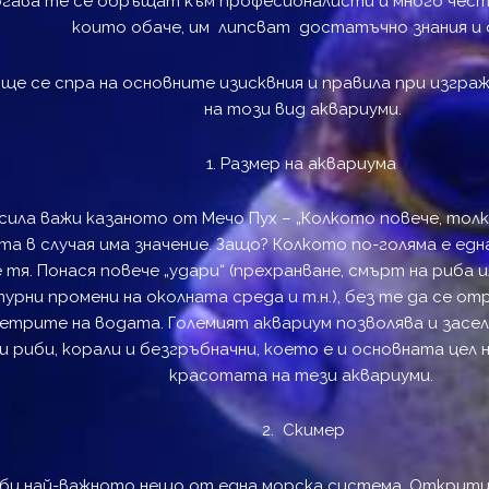
Тогава те се обръщат към професионалисти и много чест
които обаче, им липсват достатъчно знания и 
 ще се спра на основните изисквния и правила при изгр
на този вид аквариуми.
1. Размер на аквариума
 сила важи казаното от Мечо Пух – „Колкото повече, толк
та в случая има значение. Защо? Колкото по-голяма е едн
 тя. Понася повече „удари“ (прехранване, смърт на риба и
рни промени на околната среда и т.н.), без те да се о
етрите на водата. Големият аквариум позволява и засе
 риби, корали и безгръбначни, което е и основната цел 
красотата на тези аквариуми.
2. Скимер
 би най-важното нещо от една морска система. Открити