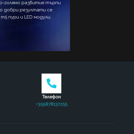
по-голямо развитие търпи
го добри резултати се
т5 пури и LED модули.
Телефон
+359878137255