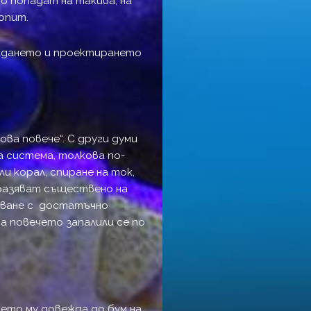
о попадат на такива, на
опит.
аждането и проектирането
ова повече“. С други думи
а система, толкова по-
ли корал, спиране на ток,
тразяват съществено на
лване с достатъчно
на повечето запалили се по
ето му довежда до бум на