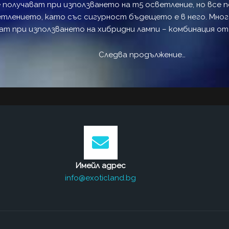
 получават при използването на т5 осветление, но все 
етлението, като със сигурност бъдещето е в него. Мно
ат при използването на хибридни лампи – комбинация от 
Следва продължение…
Имейл адрес
info@exoticland.bg