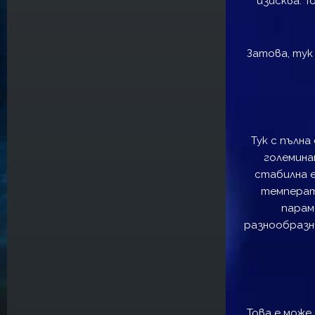
изисква. 
Затова, тук
Тук с пълна
големина
стабилна е
температу
парам
разнообразни
Това е може