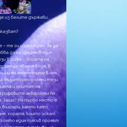
де из белите държави…
тказват?
 – те ги изграждат. За да
бва да създадем в един
зи в рифа – богата на
д замърсявания вода, в
ции на елементите в нея,
да бъдат преодолени тези
нията и опитът на
а рифовите аквариуми по
и. Защо? На първо място е
 българи, както като
че, хората, които искат
 което един такъв проект