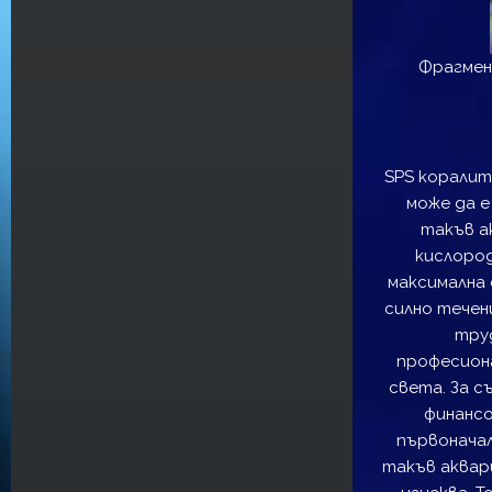
Фрагмен
SPS коралит
може да е
такъв а
кислород
максимална 
силно течен
тру
професиона
света. За с
финансо
първоначал
такъв аквар