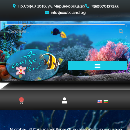
Skip
Гр.София 1618, ул. Маринковица 29
+359878137255
to
info@exoticland.bg
content
0
Cart
Microbe-Lift Coralscaper Super Glue -гелообразно лепило за