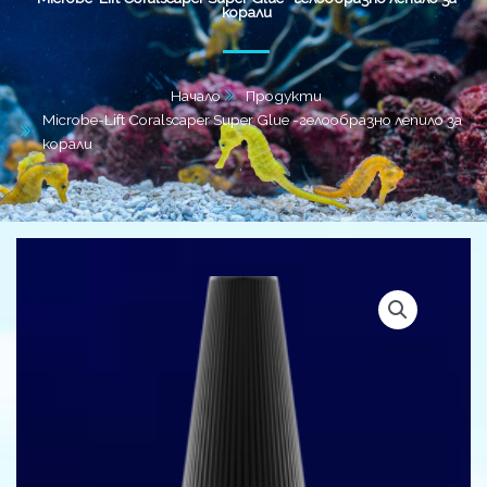
корали
Начало
Продукти
Microbe-Lift Coralscaper Super Glue -гелообразно лепило за
корали