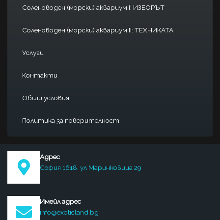
Соленоводен (морски) аквариум I: ИЗБОРЪТ
Соленоводен (морски) аквариум II: ТЕХНИКАТА
Услуги
Контакти
Общи условия
Политика за поверителност
Адрес
София 1618, ул Маринковица 29
Имейл адрес
info@exoticland.bg