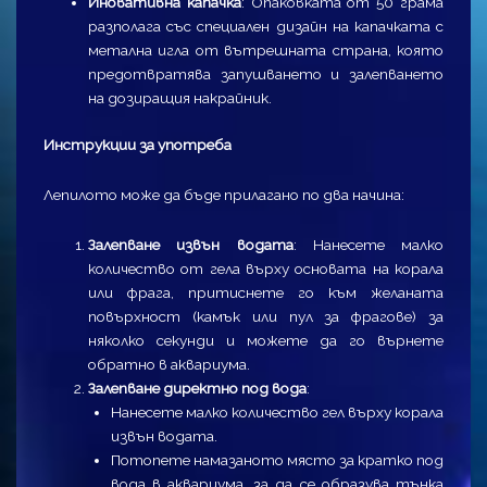
Иновативна капачка
: Опаковката от 50 грама
разполага със специален дизайн на капачката с
метална игла от вътрешната страна, която
предотвратява запушването и залепването
на дозиращия накрайник.
Инструкции за употреба
Лепилото може да бъде прилагано по два начина:
Залепване извън водата
: Нанесете малко
количество от гела върху основата на корала
или фрага, притиснете го към желаната
повърхност (камък или пул за фрагове) за
няколко секунди и можете да го върнете
обратно в аквариума.
Залепване директно под вода
:
Нанесете малко количество гел върху корала
извън водата.
Потопете намазаното място за кратко под
вода в аквариума, за да се образува тънка