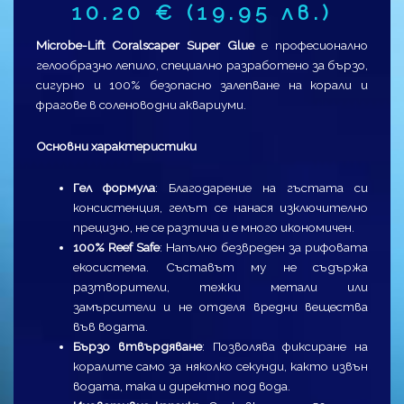
10.20
€
(19.95 лв.)
Microbe-Lift Coralscaper Super Glue
е професионално
гелообразно лепило, специално разработено за бързо,
сигурно и 100% безопасно залепване на корали и
фрагове в соленоводни аквариуми.
Основни характеристики
Гел формула
: Благодарение на гъстата си
консистенция, гелът се нанася изключително
прецизно, не се разтича и е много икономичен.
100% Reef Safe
: Напълно безвреден за рифовата
екосистема. Съставът му не съдържа
разтворители, тежки метали или
замърсители и не отделя вредни вещества
във водата.
Бързо втвърдяване
: Позволява фиксиране на
коралите само за няколко секунди, както извън
водата, така и директно под вода.