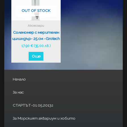
OUT OF STOCK
Аксесоари
Соленомер с мерителен
цилиндър- 25 см -Grotech
17.90
€
(35.00 лв.)
Още
Начало
За нас
СТАРТЪТ-01.05.2013г
За Морският аквариум и хобито