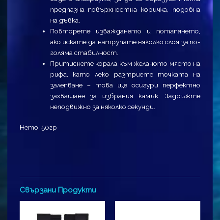
предпазна повърхностна коричка, подобна
на дъвка.
Повторете изваждането и потапянето,
ако искате да натрупате няколко слоя за по-
голяма стабилност.
Притиснете корала към желаното място на
рифа, като леко разтриете точката на
залепване – това ще осигури перфектно
захващане за избрания камък. Задръжте
неподвижно за няколко секунди.
Нето: 50гр
Свързани Продукти