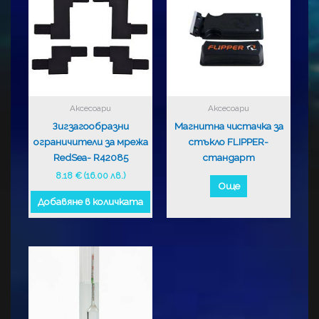
Аксесоари
Аксесоари
Зигзагообразни
Магнитна чистачка за
ограничители за мрежа
стъкло FLIPPER-
RedSea- R42085
стандарт
8.18
€
(16.00 лв.)
Още
Добавяне в количката