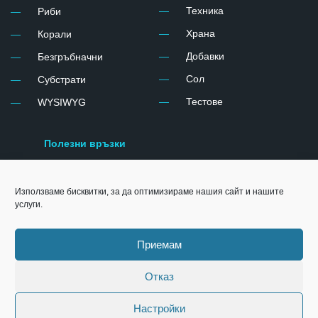
c
s
Техника
Риби
e
t
b
a
Храна
Корали
o
g
o
r
Добавки
Безгръбначни
k
a
-
m
Сол
Субстрати
l
-
Тестове
WYSIWYG
i
1
g
-
h
l
t
i
Полезни връзки
g
h
Red sea
t
Използваме бисквитки, за да оптимизираме нашия сайт и нашите
Echotech Marine
услуги.
Aquaroche
Nyos
Приемам
Fauna Marin
Отказ
Изработка на онлайн магазин - WebsiteBuilderBG
Настройки
Copyright exoticland.bg