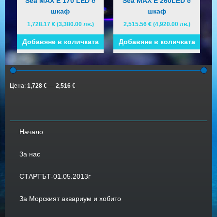
Sea MAX E 170 LED с
Sea MAX E 260LED с
шкаф
шкаф
1,728.17
€
(3,380.00 лв.)
2,515.56
€
(4,920.00 лв.)
Добавяне в количката
Добавяне в количката
Цена:
1,728 €
—
2,516 €
Начало
За нас
СТАРТЪТ-01.05.2013г
За Морският аквариум и хобито