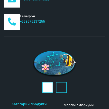
Телефон
+359878137255
J
J
k
k
i
i
-
-
f
i
Категории продукти
Морски аквариуми
a
n