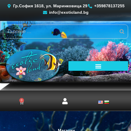
Skip
Гр.София 1618, ул. Маринковица 29
+359878137255
to
info@exoticland.bg
content
0
Cart
Магазин