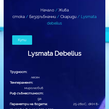
Начало
/
Жива
стока
/
Безгръбначни
/
Скариди
/ Lysmata
debelius
Купи
Lysmata Debelius
Трудност:
лесен
Темперамент:
миролюбив
Риф съвместимост:
да
Параметри на водата:
25-28оC, dKH 8-