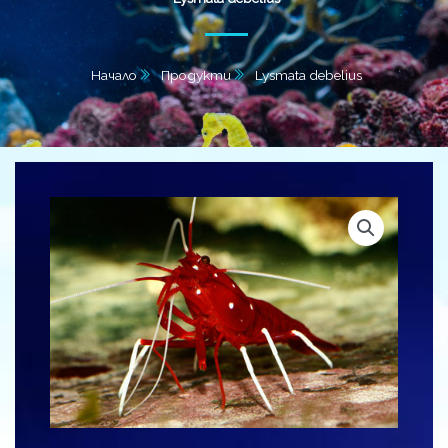
Начало
Продукти
Lysmata debelius