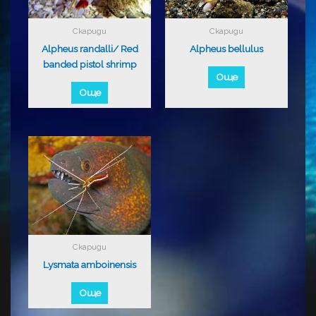
Скариди
Скариди
Alpheus randalli/ Red
Alpheus bellulus
banded pistol shrimp
Още
Още
Скариди
Lysmata amboinensis
Още