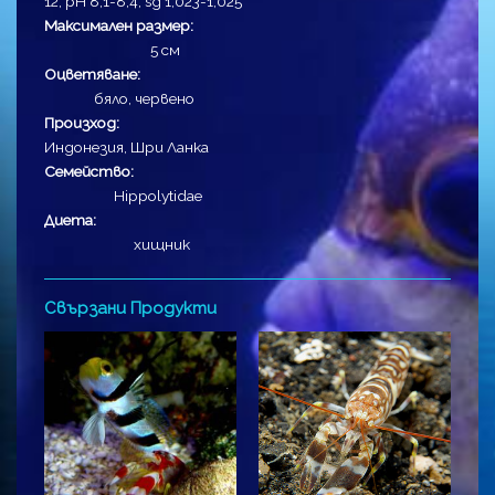
12, pH 8,1-8,4, sg 1,023-1,025
Максимален размер:
5 см
Оцветяване:
бяло, червено
Произход:
Индонезия, Шри Ланка
Семейство:
Hippolytidae
Диета:
хищник
Свързани Продукти