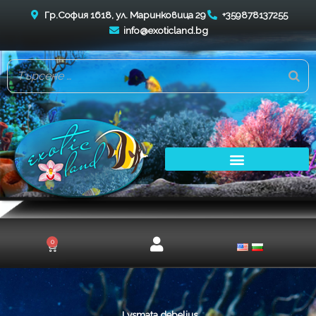
Skip
Гр.София 1618, ул. Маринковица 29
+359878137255
to
info@exoticland.bg
content
0
Cart
Lysmata debelius