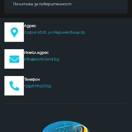
Политика за поверителност
Адрес
София 1618, ул Маринковица 29
Имейл адрес
info@exoticland.bg
Телефон
+359878137255