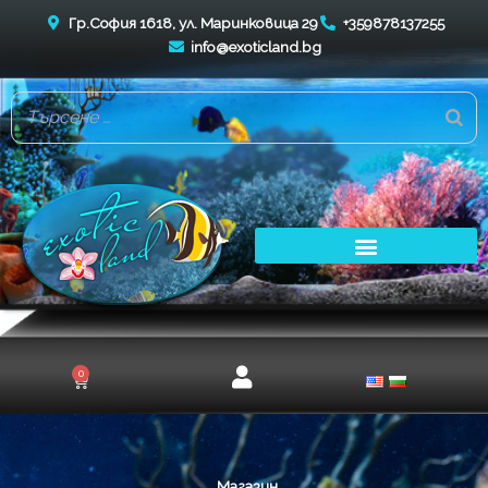
Skip
Гр.София 1618, ул. Маринковица 29
+359878137255
to
info@exoticland.bg
content
0
Cart
Магазин