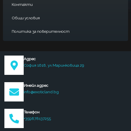
Контакти
Общи условия
Политика за поверителност
Адрес
София 1618, ул Маринковица 29
Имейл адрес
info@exoticland.bg
Телефон
+359878137255