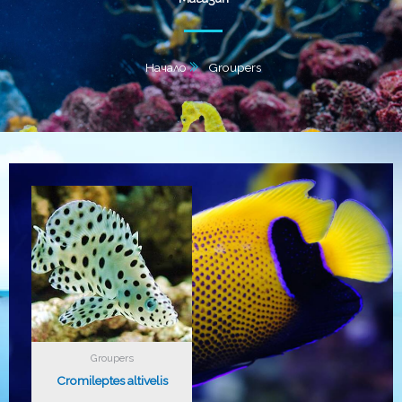
Начало
Groupers
Groupers
Cromileptes altivelis