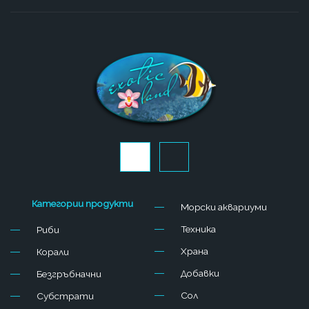
J
J
k
k
i
i
-
-
f
i
Категории продукти
Морски аквариуми
a
n
c
s
Техника
Риби
e
t
b
a
Храна
Корали
o
g
o
r
Добавки
Безгръбначни
k
a
-
m
Сол
Субстрати
l
-