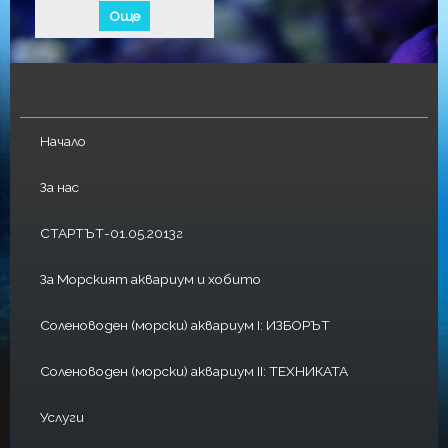
Още
Начало
За нас
СТАРТЪТ-01.05.2013г
За Морският аквариум и хобито
Соленоводен (морски) аквариум I: ИЗБОРЪТ
Соленоводен (морски) аквариум II: ТЕХНИКАТА
Услуги