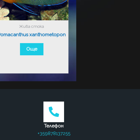
Жива стока
Pomacanthus xanthometopon
Още
Телефон
+359878137255