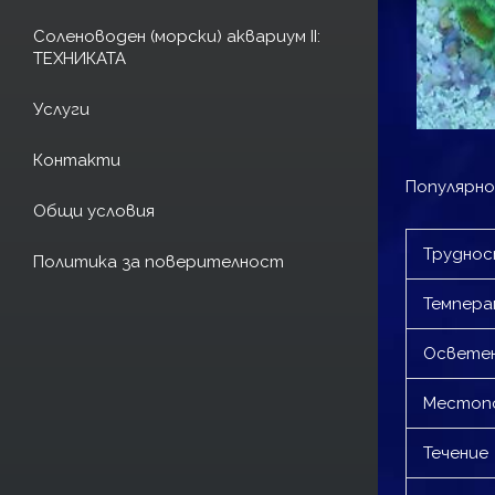
Соленоводен (морски) аквариум II:
ТЕХНИКАТА
Услуги
Контакти
Популярно 
Общи условия
Трудно
Политика за поверителност
Темпер
Освете
Местопо
Течение