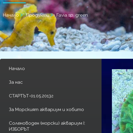
Начало
Продукти
Favia sp, green
Начало
За нас
СТАРТЪТ-01.05.2013г
За Морският аквариум и хобито
Соленоводен (морски) аквариум I:
ИЗБОРЪТ