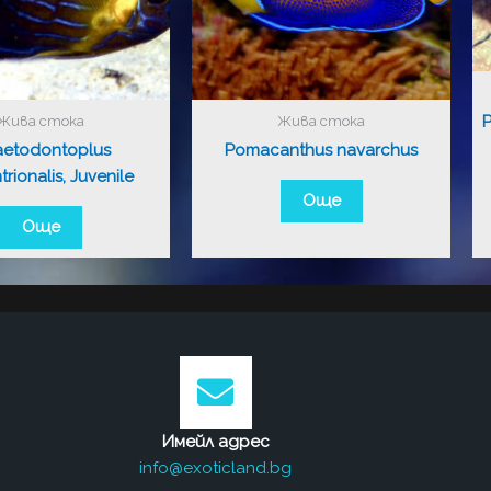
Жива стока
Жива стока
etodontoplus
Pomacanthus navarchus
rionalis, Juvenile
Още
Още
Имейл адрес
info@exoticland.bg