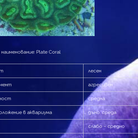
наименование: Plate Coral
ст
лесен
амент
агресивен
ност
средна
ложение в аквариума
дъно, среда
слабо – средно