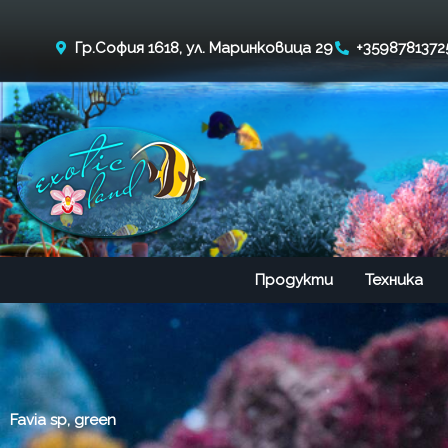
Skip
to
Гр.София 1618, ул. Маринковица 29
+3598781372
content
Продукти
Техника
Favia sp, green