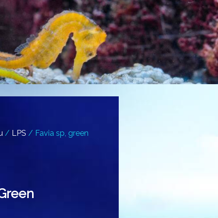
и
/
LPS
/ Favia sp, green
 Green