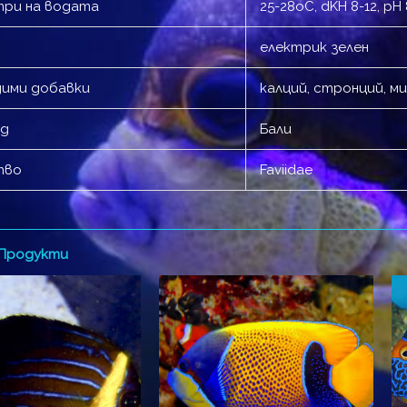
ри на водата
25-28оC, dKH 8-12, pH 8
електрик зелен
ими добавки
калций, стронций, 
од
Бали
тво
Faviidae
 Продукти