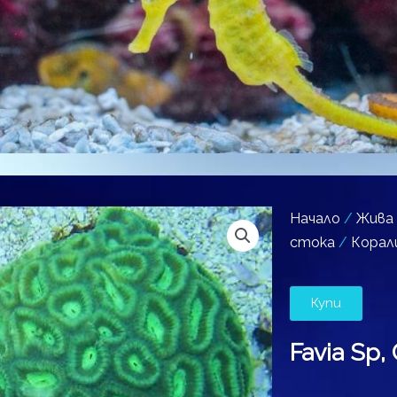
Начало
/
Жива
стока
/
Корал
Купи
Favia Sp,