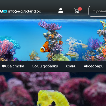
0
55
info@exoticland.bg
Жива стока
Сол и добавки
Храни
Аксесоари