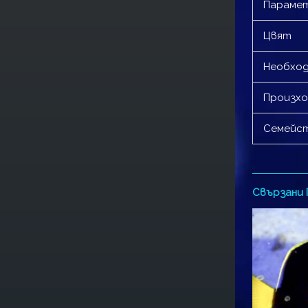
Парамет
Цвят
Необход
Произх
Семейс
Свързани