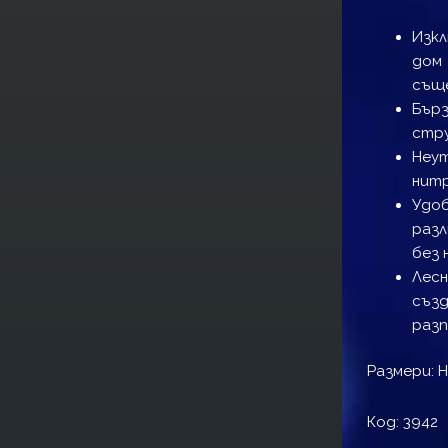
Изкл
дом
съще
Бърз
стру
Неут
нитр
Удоб
разл
без 
Лес
създ
разп
Размери: Н 
Код: 3942