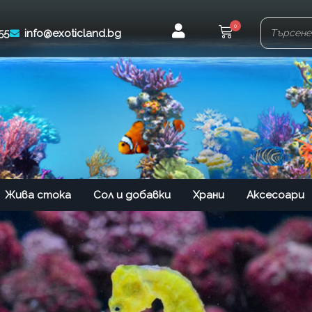
0
55
info@exoticland.bg
Жива стока
Сол и добавки
Храни
Аксесоари