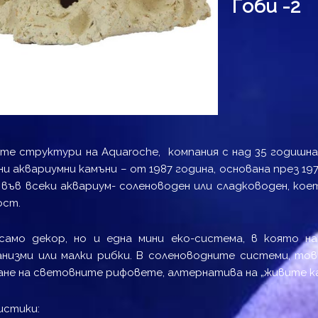
Гоби -2
те структури на Aquaroche, компания с над 35 годишн
и аквариумни камъни – от 1987 година, основана през 19
 във всеки аквариум- соленоводен или сладководен, ко
ост.
 само декор, но и една мини еко-система, в която 
низми или малки рибки. В соленоводните системи, тов
ане на световните рифовете, алтернатива на „живите ка
истики: