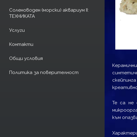
Соленоводен (морски) аквариум II:
ТЕХНИКАТА
Услуги
Контакти
Общи условия
Керамични
Политика за поверителност
синтетичн
скейпинга
креативн
Те са не
микроорга
към опазв
Характер