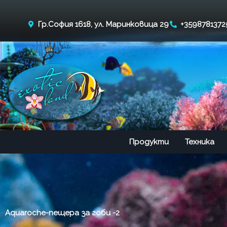
Skip
to
Гр.София 1618, ул. Маринковица 29
+3598781372
content
Продукти
Техника
Aquaroche-пещера за гоби -2