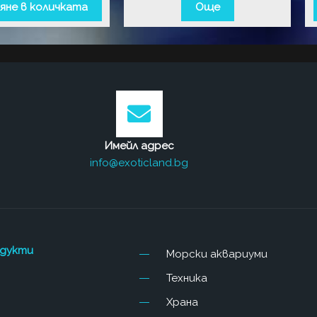
яне в количката
Още
Имейл адрес
info@exoticland.bg
одукти
Морски аквариуми
Техника
Храна