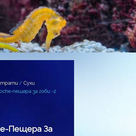
страти
/
Сухи
oche-пещера за гоби -2
he-Пещера За