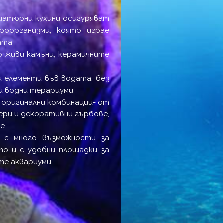
иатюрни кухини осигуряват
роорганизми, която играе
ата
о живи камъни, керамичните
и елементи във водата, без
 и водни терариуми
 оригинални комбинации- от
щери и декоративни гърбове,
не
п с много възможности за
то и с удобни площадки за
те аквариуми.