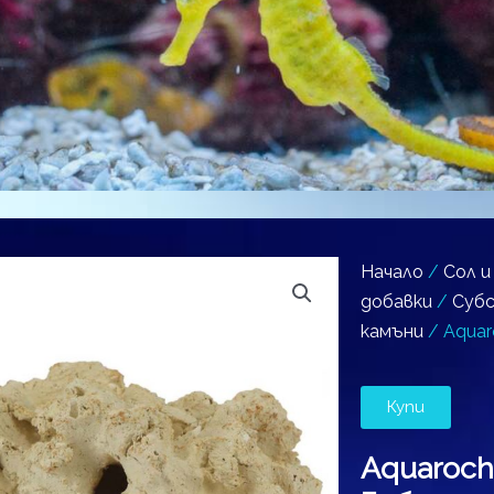
Начало
/
Сол и
добавки
/
Суб
камъни
/ Aquar
Купи
Aquaroc