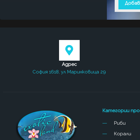
Добав
Адрес
София 1618, ул Маринковица 29
Категории пр
Риби
Корали