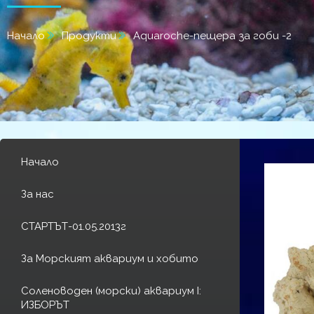
Начало
Продукти
Aquaroche-пещера за гоби -2
Начало
За нас
СТАРТЪТ-01.05.2013г
За Морският аквариум и хобито
Соленоводен (морски) аквариум I:
ИЗБОРЪТ