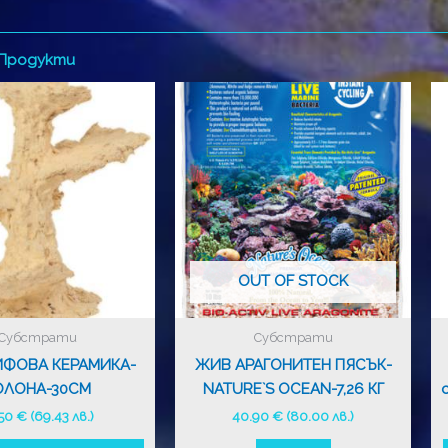
 Продукти
OUT OF STOCK
Субстрати
Субстрати
ИФОВА КЕРАМИКА-
ЖИВ АРАГОНИТЕН ПЯСЪК-
ОЛОНА-30СМ
NATURE`S OCEAN-7,26 КГ
.50
€
(69.43 лв.)
40.90
€
(80.00 лв.)