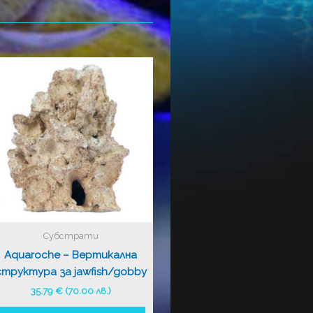
Субстрати
Aquaroche – Вертикална
структура за jawfish/gobby
35.79
€
(70.00 лв.)