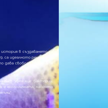
а история в създаването на
79, са идеалното решение за
ето дава свобода на вашата
намират убежище бактерии,
а е екологичната, насочена
мъни“.