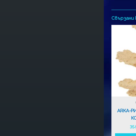
Свързани
ARKA-Р
К
35