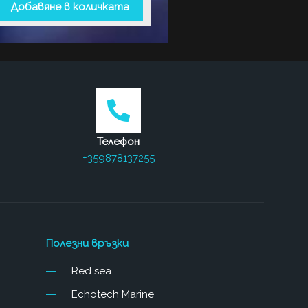
Добавяне в количката
Телефон
+359878137255
Полезни връзки
Red sea
Echotech Marine