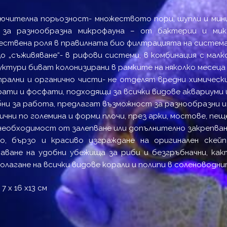
ючителна порьозност- множеството пори, шупли и мин
 за разнообразна микрофауна – от бактерии и мик
ствена роля в правилната био филтрацията на систем
о „съживяване“- в рифови системи, в комбинация с малк
ктури биват колонизирани в рамките на няколко месеца
рални и органично чисти- не отделят вредни химическ
ати и фосфати, подходящи за всички видове аквариуми
ни за работа, предлагат възможност за разнообразни и
ични по големина и форми плочи, през арки, мостове, пе
необходимост от залепване или допълнително закрепва
но, бързо и красиво изграждане на оригинален скей
аване на удобни убежища за риби и безгръбначни, как
олагане на всички видове корали и полипи в соленоводни
7 х 16 х13 см